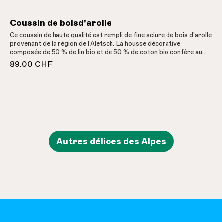
Coussin de boisd'arolle
Ce coussin de haute qualité est rempli de fine sciure de bois d’arolle
provenant de la région de l’Aletsch. La housse décorative
composée de 50 % de lin bio et de 50 % de coton bio confère au
coussin une jolie structure de relief. Confectionné dans une
89.00 CHF
entreprise familiale valaisanne.
Autres délices des Alpes