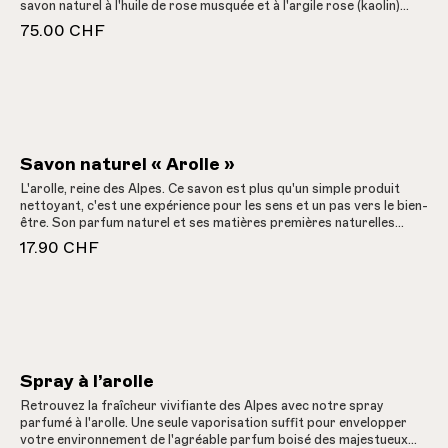
savon naturel à l'huile de rose musquée et à l'argile rose (kaolin)
prend soin de votre peau et l'enveloppe d'un parfum délicat. Fait à
75.00 CHF
la main dans la vallée de Conches.Baume à lèvres à la rose musquée
« Munzi » pour les zones sèches de la peau et des lèvres. La rose
harmonise et nourrit la peau. Offrez-lui un « baiser de rose »
Savon naturel « Arolle »
L'arolle, reine des Alpes. Ce savon est plus qu'un simple produit
nettoyant, c'est une expérience pour les sens et un pas vers le bien-
être. Son parfum naturel et ses matières premières naturelles
t'apportent non seulement une sensation de détente, mais aussi un
17.90 CHF
lien profond avec la nature.Des extraits d'huiles/mazères de haute
qualité sont obtenus à partir d'herbes et de plantes médicinales,
puis transformés en savons 100 % naturels. Les savons décoratifs
et délicatement parfumés sont joliment emballés et constituent de
parfaits petits cadeaux. Notez également la présence d'un support
en bois d'arolle, disponible séparément.Notre ligne de soins
naturels de la vallée de Conches est le fruit de nombreuses
connaissances, d'un grand dévouement et d'une conviction
Spray à l’arolle
inébranlable. Elle est fabriquée à la main à partir de matières
Retrouvez la fraîcheur vivifiante des Alpes avec notre spray
premières purement naturelles, dans le respect de la nature et du
parfumé à l'arolle. Une seule vaporisation suffit pour envelopper
rythme lunaire.* Les herbes et les plantes médicinales proviennent
votre environnement de l'agréable parfum boisé des majestueux
de cueillettes sauvages, de notre propre jardin biologique dans la