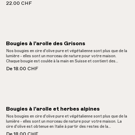
noter que nos senteurs sont 100% naturelles et que le parfum est
Entspannung, senkt die Herzfrequenz und unterstützt erholsamen
22.00 CHF
plutôt discret et subtil.
Schlaf, er schafft ein gesundes Raumklima und vertreibt Motten.
Ideal für Duftsäckchen, dekorative Schalen, Kissenfüllungen oder
zum Räuchern. Ein Stück Natur für Ihr Heim – authentisch,
nachhaltig und wohltuend. Holen Sie sich den Duft der Alpen in Ihr
Zuhause.Der Bio-Baumwollbeutel wurde aus fair gehandelter
Baumwolle (GOTS zertifiziert) hergestellt und in der Schweiz mit
dem «Pro Alps» Logo und alpinen Motiven bedruckt.
Bougies à l’arolle des Grisons
Nos bougies en cire d'olive pure et végétalienne sont plus que de la
lumière - elles sont un morceau de nature pour votre maison.
Chaque bougie est coulée à la main en Suisse et contient des
essences parfumées d'arolle 100% naturelles, qui garantissent une
De
18.00 CHF
expérience olfactive pure et agréable. La cire d'olive confère à
chaque bougie une structure unique et assure une lumière
particulière. La cire d'olive est obtenue en Italie à partir des restes
de la production d'huile d'olive, ce qui fait de ces bougies un produit
upcycling de qualité avec de courtes distances de transport. Ces
bougies ne sont pas seulement durables et végétaliennes, elles sont
aussi l'expression d'un artisanat traditionnel. Découvrez la beauté
de ces bougies durables.Idéalement, la bougie doit brûler au
Bougies à l’arolle et herbes alpines
maximum 5 à 6 heures d'affilée.
Nos bougies en cire d'olive pure et végétalienne sont plus que de la
lumière - elles sont un morceau de nature pour votre maison. La
cire d'olive est obtenue en Italie à partir des restes de la
production d'huile d'olive, ce qui fait de ces bougies un produit
De
18.00 CHF