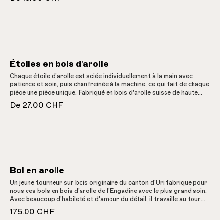
upcycling de grande qualité. Chaque bougie est coulée à la main en
Suisse et contient des essences parfumées 100% naturelles
d'herbes de montagne et d'Arve, qui garantissent une expérience
olfactive pure et agréable. La cire d'olive confère à chaque bougie
une structure unique et assure une lumière particulière. Ces
bougies ne sont pas seulement durables et végétaliennes, elles sont
aussi l'expression d'un artisanat traditionnel. Découvrez la beauté
de ces bougies durables.Idéalement, la bougie doit brûler au
Étoiles en bois d’arolle
maximum 5 à 6 heures d'affilée.
Chaque étoile d'arolle est sciée individuellement à la main avec
patience et soin, puis chanfreinée à la machine, ce qui fait de chaque
pièce une pièce unique. Fabriqué en bois d'arolle suisse de haute
qualité par une institution sociale qui encourage l'intégration
De
27.00 CHF
professionnelle et sociale des personnes handicapées.
Bol en arolle
Un jeune tourneur sur bois originaire du canton d'Uri fabrique pour
nous ces bols en bois d'arolle de l'Engadine avec le plus grand soin.
Avec beaucoup d'habileté et d'amour du détail, il travaille au tour
pour faire ressortir les veinures et les nœuds particuliers de
175.00 CHF
chaque morceau de tronc. Chaque pièce est ainsi unique et met