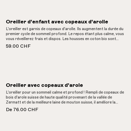
Oreiller d'enfant avec copeaux d'arolle
L'oreiller est garnis de copeaux d'arolle. Ils augmentent la durée du
premier cycle de sommeil profond. Le repos étant plus calme, vous
vous réveillerez frais et dispos. Les housses en coton bio sont
lavables. Remplies de copeaux de bois d'arolle suisse de haute
59.00 CHF
qualité provenant de la vallée de Zermatt et de la meilleure laine de
mouton suisse.
Oreiller avec copeaux d'arole
L'oreiller pour un sommeil calme et profond ! Rempli de copeaux de
bois d'arole suisse de haute qualité provenant de la vallée de
Zermatt et de la meilleure laine de mouton suisse, il améliore la
qualité du sommeil, rallonge la durée du sommeil profond et peut
De
76.00 CHF
aussi aider en cas de sensibilité aux conditions météorologiques, de
sueurs nocturnes et de ronflements. Taie en coton avec fermeture
à glissière. Fabriqué dans un atelier protégé valaisan,