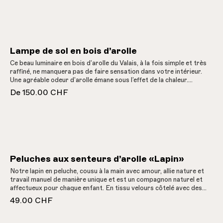
Lampe de sol en bois d’arolle
Ce beau luminaire en bois d’arolle du Valais, à la fois simple et très
raffiné, ne manquera pas de faire sensation dans votre intérieur.
Une agréable odeur d’arolle émane sous l’effet de la chaleur.
Ampoule LED blanc chaud GX53 et câble de 210 cm inclus.
De
150.00 CHF
Peluches aux senteurs d’arolle «Lapin»
Notre lapin en peluche, cousu à la main avec amour, allie nature et
travail manuel de manière unique et est un compagnon naturel et
affectueux pour chaque enfant. En tissu velours côtelé avec des
applications de chutes de tissu. Le coussin intérieur amovible est
49.00 CHF
en 100% pur coton non blanchi et rempli de copeaux d'arolle des
Grisons aux vertus bienfaisantes. Ce doudou n'est pas seulement
un jouet, mais aussi un morceau de nature et d'artisanat qui