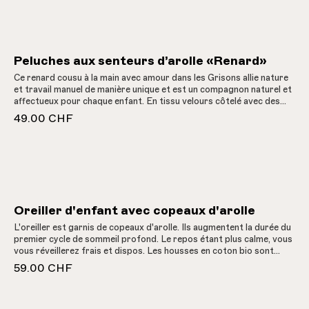
procure un sentiment de sécurité et de bien-être.
Peluches aux senteurs d’arolle «Renard»
Ce renard cousu à la main avec amour dans les Grisons allie nature
et travail manuel de manière unique et est un compagnon naturel et
affectueux pour chaque enfant. En tissu velours côtelé avec des
applications de chutes de tissu. Le coussin intérieur amovible est
49.00 CHF
en 100% pur coton non blanchi et rempli de copeaux d'arolle des
Grisons aux vertus bienfaisantes. Ce doudou n'est pas seulement
un jouet, mais aussi un morceau de nature et d'artisanat qui
procure un sentiment de sécurité et de bien-être.
Oreiller d'enfant avec copeaux d'arolle
L'oreiller est garnis de copeaux d'arolle. Ils augmentent la durée du
premier cycle de sommeil profond. Le repos étant plus calme, vous
vous réveillerez frais et dispos. Les housses en coton bio sont
lavables. Remplies de copeaux de bois d'arolle suisse de haute
59.00 CHF
qualité provenant de la vallée de Zermatt et de la meilleure laine de
mouton suisse.