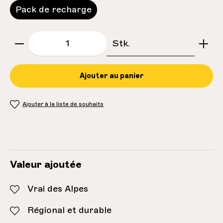
Pack de recharge
zentheme.component.product.quantitySe
Stk.
Ajouter au panier
Ajouter à la liste de souhaits
Inventaire:
2
Valeur ajoutée
Vrai des Alpes
Régional et durable