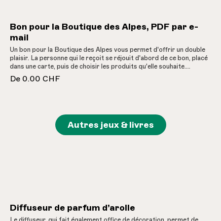
Découvrez sur de grandes doubles pages le monde coloré d'une
prairie fleurie, les mystères de la forêt et les environnements
uniques des centres Pro Natura de Champ-Pittet et d'Aletsch. Des
Bon pour la Boutique des Alpes, PDF par e-
détails passionnants vous attendent partout ! Vous trouverez des
animaux et des plantes rares et plongerez dans la fascinante
mail
biodiversité suisse. Chaque page est une petite aventure éducative,
Un bon pour la Boutique des Alpes vous permet d'offrir un double
avec des codes QR pour découvrir des portraits supplémentaires
plaisir. La personne qui le reçoit se réjouit d'abord de ce bon, placé
d'animaux et de plantes. Le livre devient ainsi un guide interactif de
dans une carte, puis de choisir les produits qu'elle souhaite.
la nature ! Ce livre est un cadeau idéal pour les petits naturalistes et
D'autres montants sur demande.
tous ceux qui aiment la faune et la flore locales !
De
0.00 CHF
Autres jeux & livres
Diffuseur de parfum d’arolle
Le diffuseur, qui fait également office de décoration, permet de