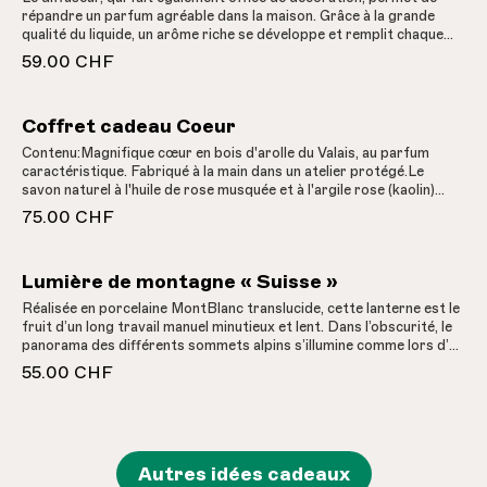
répandre un parfum agréable dans la maison. Grâce à la grande
qualité du liquide, un arôme riche se développe et remplit chaque
pièce. Grâce au mouvement de l'air, le parfum se répand dans toute
59.00 CHF
la maison. Il vous enveloppe à chaque fois que vous passez devant.
Veuillez noter que nos senteurs sont 100 % naturels et que le
parfum est plutôt discret et subtil. Lorsque l'intensité du parfum
Coffret cadeau Coeur
diminue, retournez les bâtonnets en bois.
Contenu:Magnifique cœur en bois d'arolle du Valais, au parfum
caractéristique. Fabriqué à la main dans un atelier protégé.Le
savon naturel à l'huile de rose musquée et à l'argile rose (kaolin)
prend soin de votre peau et l'enveloppe d'un parfum délicat. Fait à
75.00 CHF
la main dans la vallée de Conches.Baume à lèvres à la rose musquée
« Munzi » pour les zones sèches de la peau et des lèvres. La rose
harmonise et nourrit la peau. Offrez-lui un « baiser de rose »
Lumière de montagne « Suisse »
Réalisée en porcelaine MontBlanc translucide, cette lanterne est le
fruit d’un long travail manuel minutieux et lent. Dans l’obscurité, le
panorama des différents sommets alpins s’illumine comme lors d’un
coucher de soleil. Un cadeau magique avec une lumière qui séduira
55.00 CHF
votre coeur. Avec bougie à chauffe-plats en cire de colza.
Autres idées cadeaux