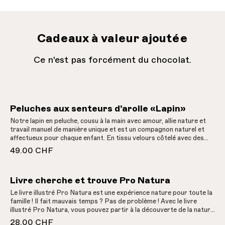
Cadeaux à valeur ajoutée
Ce n'est pas forcément du chocolat.
Peluches aux senteurs d’arolle «Lapin»
Notre lapin en peluche, cousu à la main avec amour, allie nature et
travail manuel de manière unique et est un compagnon naturel et
affectueux pour chaque enfant. En tissu velours côtelé avec des
applications de chutes de tissu. Le coussin intérieur amovible est
49.00 CHF
en 100% pur coton non blanchi et rempli de copeaux d'arolle des
Grisons aux vertus bienfaisantes. Ce doudou n'est pas seulement
un jouet, mais aussi un morceau de nature et d'artisanat qui
Livre cherche et trouve Pro Natura
procure un sentiment de sécurité et de bien-être.
Le livre illustré Pro Natura est une expérience nature pour toute la
famille ! Il fait mauvais temps ? Pas de problème ! Avec le livre
illustré Pro Natura, vous pouvez partir à la découverte de la nature
variée de la Suisse, confortablement installé dans votre canapé.
28.00 CHF