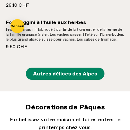
29.10 CHF
Formaggini à l'huile aux herbes
Conseil
Fromage frais fin fabriqué à partir de lait cru entier de la ferme de
la famille uranaise Gisler. Les vaches passent l'été sur l'Urnerboden,
le plus grand alpage suisse pour vaches. Les cubes de fromage
sont conservés dans de l'huile de tournesol suisse et assaisonnés
9.50 CHF
d'un délicieux mélange d'herbes - un délice à l'apéritif, au goûter ou
en salade. Une fois le fromage mangé, déguster la délicieuse huile
aux herbes avec une salade ou des pâtes.
Autres délices des Alpes
Décorations de Pâques
Embellissez votre maison et faites entrer le
printemps chez vous.