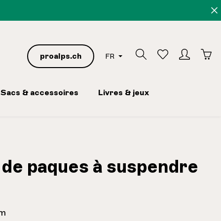
proalps.ch
FR
Sacs & accessoires
Livres & jeux
 de paques à suspendre
cm