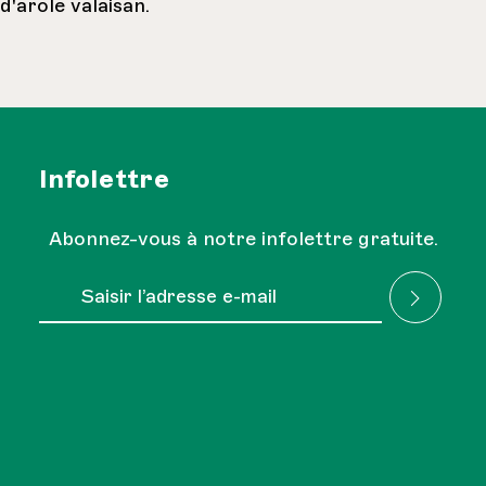
d'arole valaisan.
Infolettre
Abonnez-vous à notre infolettre gratuite.
Adresse e-mail*
J'ai lu la
Réglementation sur la protection des
Les champs marqués d'un astérisque (*) sont obligatoires.
données
et je l'accepte.