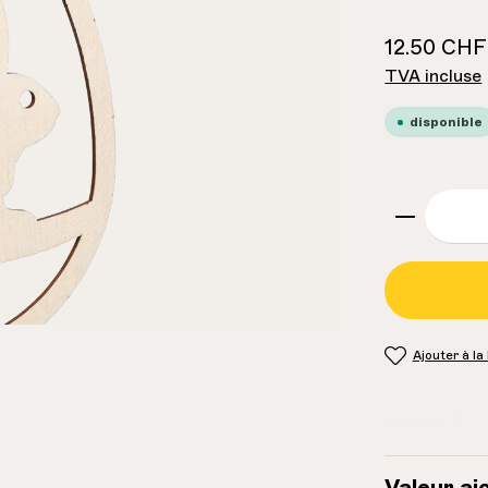
12.50 CHF
TVA incluse
disponible
zenthem
Ajouter à la
Inventaire:
5
Valeur aj