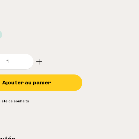
e.component.product.quantitySelect.le
Ajouter au panier
 liste de souhaits
outée