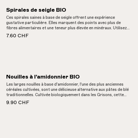
Spirales de seigle BIO
Ces spirales saines à base de seigle offrent une expérience
gustative particulière. Elles marquent des points avec plus de
fibres alimentaires et une teneur plus élevée en minéraux. Utilisez
ces pâtes à base de céréales de montagne bio des Grisons pour
7.60 CHF
des salades de pâtes rustiques, des ragoûts, des soufflés ou en
accompagnement de légumes. Temps de cuisson : env. 5 - 7
minutes.
Nouilles à l’amidonnier BIO
Les larges nouilles à base d'amidonnier, l'une des plus anciennes
céréales cultivées, sont une délicieuse alternative aux pâtes de blé
traditionnelles. Cultivée biologiquement dans les Grisons, cette
céréale de montagne pousse lorsque le niveau d'ensoleillement et
9.90 CHF
l'intensité du rayonnement solaire sont plus élevés, ce qui lui
permet d'emmagasiner nettement plus de lumière solaire. Temps
de cuisson : env. 6 minutes.