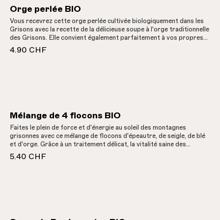
Orge perlée BIO
Vous recevrez cette orge perlée cultivée biologiquement dans les
Grisons avec la recette de la délicieuse soupe à l'orge traditionnelle
des Grisons. Elle convient également parfaitement à vos propres
créations. L'orge est une source précieuse de fibres alimentaires et
4.90 CHF
contient de la niacine, du phosphore et du zinc. Elle a un goût délicat
de noisette qui se marie aussi bien avec les plats salés que sucrés.
Mélange de 4 flocons BIO
Faites le plein de force et d'énergie au soleil des montagnes
grisonnes avec ce mélange de flocons d'épeautre, de seigle, de blé
et d'orge. Grâce à un traitement délicat, la vitalité saine des
céréales de montagne biologiques des Grisons est préservée.
5.40 CHF