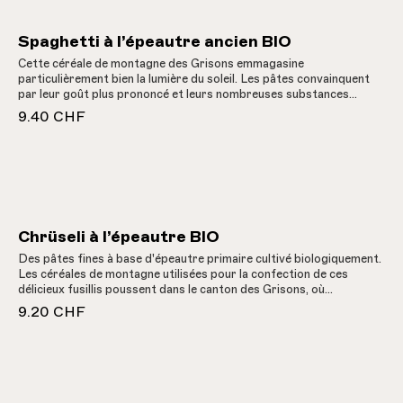
Spaghetti à l’épeautre ancien BIO
Cette céréale de montagne des Grisons emmagasine
particulièrement bien la lumière du soleil. Les pâtes convainquent
par leur goût plus prononcé et leurs nombreuses substances
nutritives.
9.40 CHF
Chrüseli à l’épeautre BIO
Des pâtes fines à base d'épeautre primaire cultivé biologiquement.
Les céréales de montagne utilisées pour la confection de ces
délicieux fusillis poussent dans le canton des Grisons, où
l'ensoleillement est plus important et l'intensité du soleil plus forte.
9.20 CHF
Temps de cuisson : env. 6 minutes.