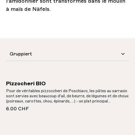
l'amidonnier sont transformés dans le moulin
à maïs de Näfels.
Pizzocheri BIO
Pour de véritables pizzoccheri de Poschiavo, les pâtes au sarrasin
sont servies avec beaucoup d'ail, de beurre, de légumes et de choux
(poireaux, carottes, chou, épinards, ...) - un plat principal
merveilleusement nourrissant !
6.00 CHF