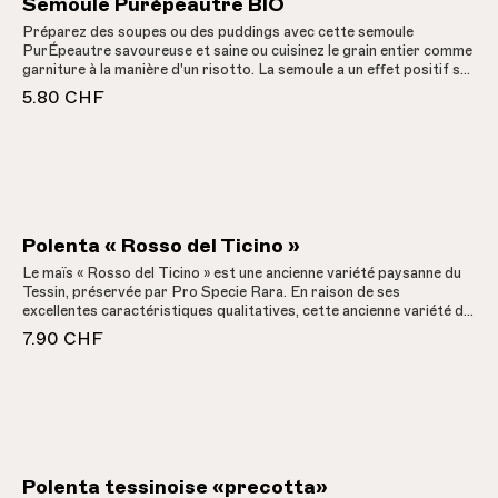
Semoule Purépeautre BIO
Préparez des soupes ou des puddings avec cette semoule
PurÉpeautre savoureuse et saine ou cuisinez le grain entier comme
garniture à la manière d'un risotto. La semoule a un effet positif sur
le taux de glycémie et rassasie durablement. Cultivée
5.80 CHF
biologiquement dans les montagnes grisonnes.
Polenta « Rosso del Ticino »
Le maïs « Rosso del Ticino » est une ancienne variété paysanne du
Tessin, préservée par Pro Specie Rara. En raison de ses
excellentes caractéristiques qualitatives, cette ancienne variété de
maïs est à nouveau utilisée pour la culture du maïs polenta.Afin de
7.90 CHF
préserver le potentiel historico-culturel de cette variété, elle est
cultivée et transformée de la manière la plus traditionnelle possible
dans des exploitations biologiques du Tessin. Les épis de maïs sont
triés à la main et séchés entiers. Comme c'est typiquement le cas
pour la polenta tessinoise, elle est moulue à grains entiers, ce qui
garantit une valeur nutritive plus élevée. La Farina per Polenta «
Rosso del Ticino », légèrement granuleuse, est 100 % naturelle,
très aromatique et riche. Temps de cuisson : env. 60 - 90 minutes
Polenta tessinoise «precotta»