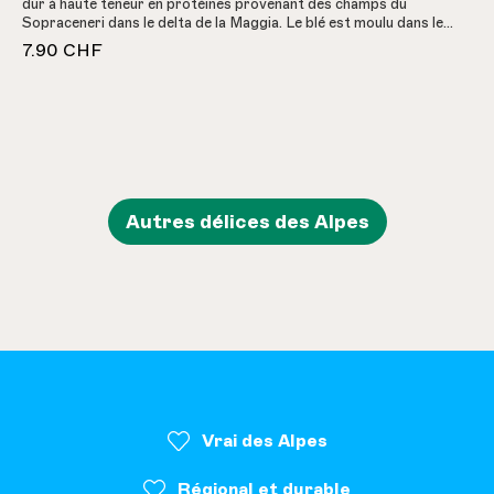
dur à haute teneur en protéines provenant des champs du
Sopraceneri dans le delta de la Maggia. Le blé est moulu dans le
moulin de Maroggia et transformé en nouilles de couleur bronze,
7.90 CHF
séchés lentement, dans une fabrique de pâtes tessinoise.
Autres délices des Alpes
Vrai des Alpes
Régional et durable