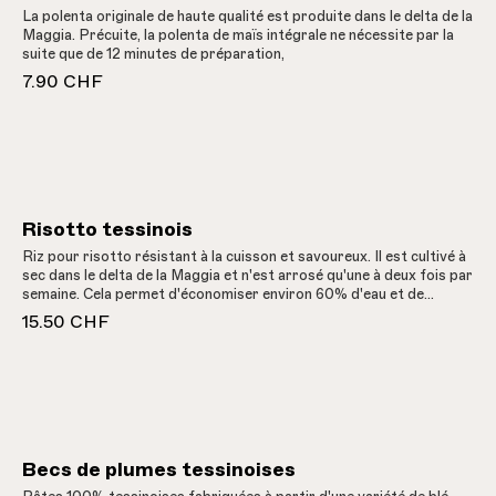
La polenta originale de haute qualité est produite dans le delta de la
Maggia. Précuite, la polenta de maïs intégrale ne nécessite par la
suite que de 12 minutes de préparation,
7.90 CHF
Risotto tessinois
Riz pour risotto résistant à la cuisson et savoureux. Il est cultivé à
sec dans le delta de la Maggia et n'est arrosé qu'une à deux fois par
semaine. Cela permet d'économiser environ 60% d'eau et de
produire moins de CO2 que les méthodes traditionnelles. Savourez
15.50 CHF
le goût unique du riz Loto dei Terreni alla Maggia, une délicatesse
100% tessinoise.Après des années de récoltes insuffisantes, nous
pouvons à nouveau proposer cette rareté appréciée et convoitée.
Becs de plumes tessinoises