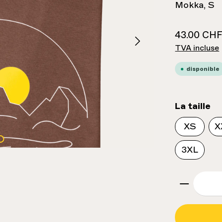
Mokka, S
43.00 CH
TVA incluse
disponible
sé
La taille
XS
X
3XL
zenthem