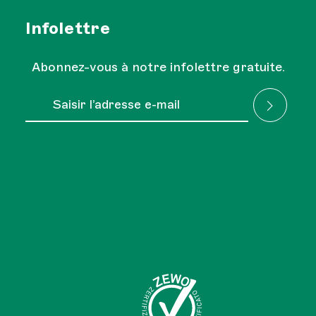
Infolettre
Abonnez-vous à notre infolettre gratuite.
Adresse e-mail*
J'ai lu la
Réglementation sur la protection des
Les champs marqués d'un astérisque (*) sont obligatoires.
données
et je l'accepte.