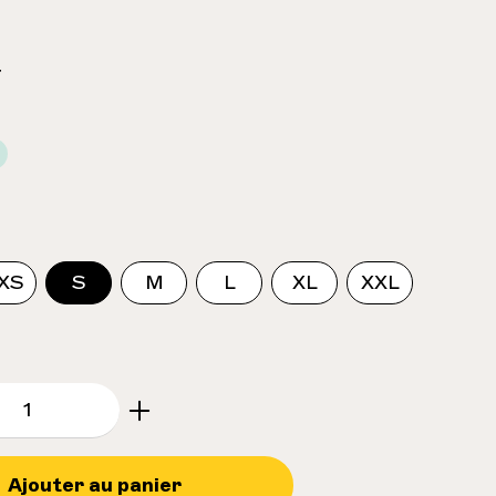
F
lectionnez
XS
S
M
L
XL
XXL
e.component.product.quantitySelect.le
Ajouter au panier