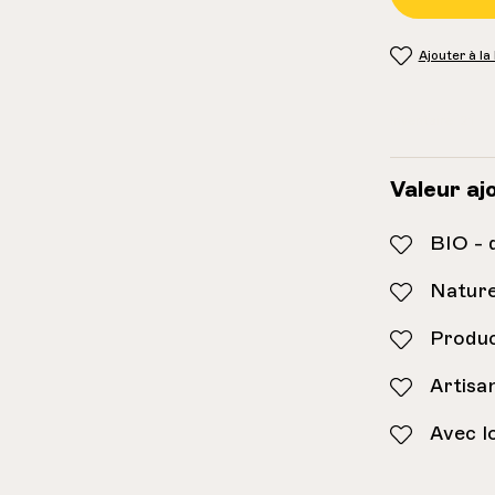
Ajouter à la
Inventaire:
21
Valeur aj
BIO - 
Nature
Produc
Artisa
Avec lo