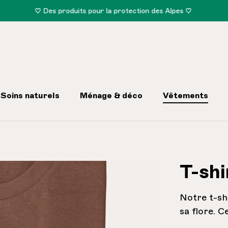
♡ Des produits pour la protection des Alpes ♡
Soins naturels
Ménage & déco
Vêtements
T-shi
Notre t-shi
sa flore. 