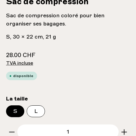
Sac de compression
Sac de compression coloré pour bien
organiser ses bagages.
S, 30 x 22 cm, 21 g
28.00 CHF
TVA incluse
disponible
sélectionnez
La taille
S
L
zentheme.component.product.quantitySe