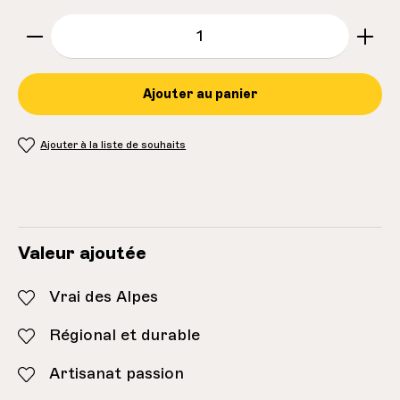
zentheme.component.product.quantitySe
Ajouter au panier
Ajouter à la liste de souhaits
Inventaire:
4
Valeur ajoutée
Vrai des Alpes
Régional et durable
Artisanat passion