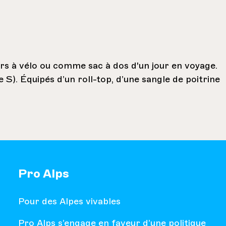
urs à vélo ou comme sac à dos d'un jour en voyage.
le S). Équipés d’un roll-top, d’une sangle de poitrine
Pro Alps
Pour des Alpes vivables
Pro Alps s’engage en faveur d’une politique