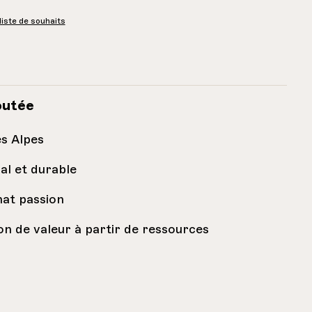
 liste de souhaits
outée
es Alpes
al et durable
nat passion
on de valeur à partir de ressources