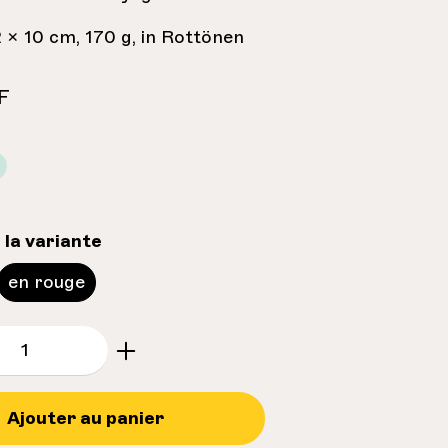
 x 10 cm, 170 g, in Rottönen
F
sélectionnez
 la variante
en rouge
e.component.product.quantitySelect.le
Ajouter au panier