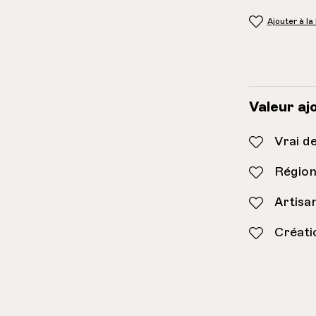
Ajouter à la
Inventaire:
9
Valeur aj
Vrai d
Région
Artisa
Créati